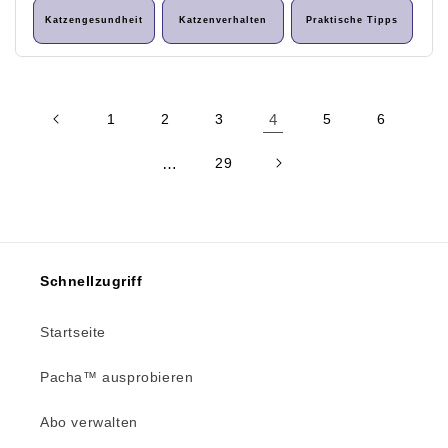
Katzengesundheit
Katzenverhalten
Praktische Tipps
1
2
3
4
5
6
…
29
Schnellzugriff
Startseite
Pacha™ ausprobieren
Abo verwalten