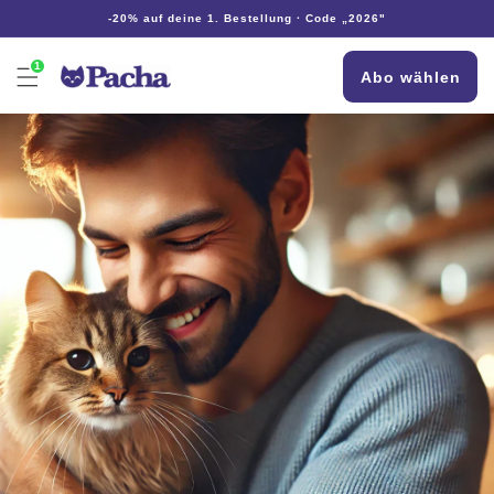
Direkt
-20% auf deine 1. Bestellung · Code „2026"
zum
Inhalt
1
Abo wählen