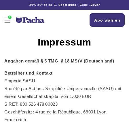
Direkt
-20% auf deine 1. Bestellung · Code „2026"
zum
Inhalt
1
Abo wählen
Impressum
Angaben gemäß § 5 TMG, § 18 MStV (Deutschland)
Betreiber und Kontakt
Emporia SASU
Société par Actions Simplifiée Unipersonnelle (SASU) mit
einem Gesellschaftskapital von 1.000 EUR
SIRET: 890 526 478 00023
Geschäftssitz: 4 rue de la République, 69001 Lyon,
Frankreich