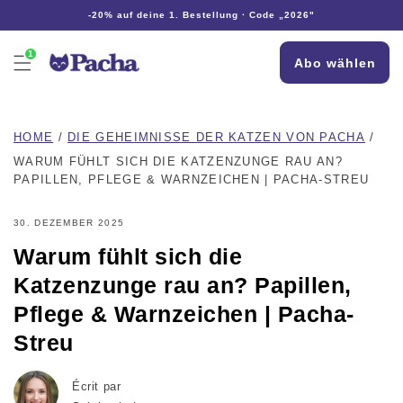
Direkt
-20% auf deine 1. Bestellung · Code „2026"
zum
Inhalt
1
Abo wählen
HOME
/
DIE GEHEIMNISSE DER KATZEN VON PACHA
/
WARUM FÜHLT SICH DIE KATZENZUNGE RAU AN?
PAPILLEN, PFLEGE & WARNZEICHEN | PACHA-STREU
30. DEZEMBER 2025
Warum fühlt sich die
Katzenzunge rau an? Papillen,
Pflege & Warnzeichen | Pacha-
Streu
Écrit par