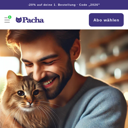
Direkt
-20% auf deine 1. Bestellung · Code „2026"
zum
Inhalt
1
Abo wählen