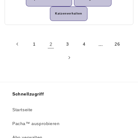
Katzenverhalten
1
2
3
4
…
26
Schnellzugriff
Startseite
Pacha™ ausprobieren
Abo verwalten