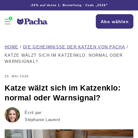
Direkt
-20% auf deine 1. Bestellung · Code „2026"
zum
Inhalt
1
Abo wählen
HOME
/
DIE GEHEIMNISSE DER KATZEN VON PACHA
/
KATZE WÄLZT SICH IM KATZENKLO: NORMAL ODER
WARNSIGNAL?
25. MAI 2026
Katze wälzt sich im Katzenklo:
normal oder Warnsignal?
Écrit par
Stéphanie Laurent